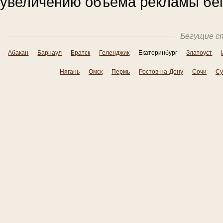
увеличению объема рекламы бег
Бегущие ст
Абакан
Барнаул
Братск
Геленджик
Екатеринбург
Златоуст
Нягань
Омск
Пермь
Ростов-на-Дону
Сочи
Су