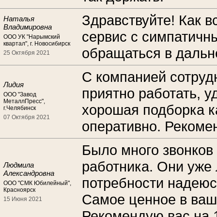
Здравствуйте! Как в
Наталья
Владимировна
сервис с симпатичн
ООО УК "Нарымский
квартал", г. Новосибирск
обращаться в даль
25 Октября 2021
С компанией сотруд
Лидия
приятно работать, 
ООО "Завод
МеталлПресс",
хорошая подборка к
г.Челябинск
07 Октября 2021
оперативно. Рекоме
Было много звонков 
работника. Они уже 
Людмила
Александровна
потребности надеюс
ООО "СМК Юбилейный",
Красноярск
Самое ценное в ваш
15 Июня 2021
Рекомендую вас на 1