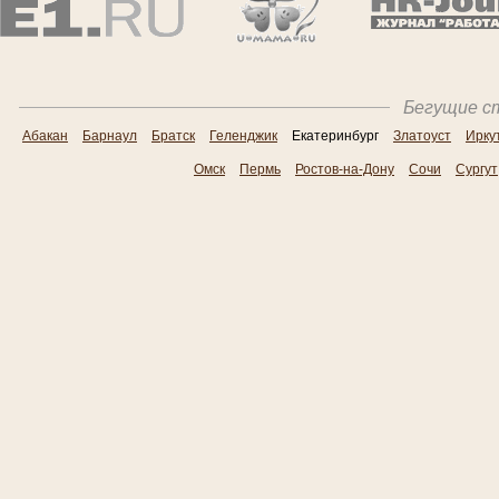
Бегущие ст
Абакан
Барнаул
Братск
Геленджик
Екатеринбург
Златоуст
Ирку
Омск
Пермь
Ростов-на-Дону
Сочи
Сургут