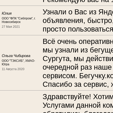
Узнали о Вас из Янд
Юлия
объявления, быстро,
ООО "ФПК "Сибпром", г.
Новосибирск
просто пользоваться
27 Мая 2021
Всё очень оператив
мы узнали из бегуще
Ольга Чибирова
Сургута, мы действи
ООО "ТЭКСИБ", ХМАО-
Югра
очередной раз наше
11 Августа 2020
сервисом. Бегучку.
Спасибо за сервис,
Здравствуйте! Хотим
Услугами данной ко