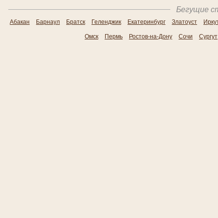
Бегущие ст
Абакан
Барнаул
Братск
Геленджик
Екатеринбург
Златоуст
Ирку
Омск
Пермь
Ростов-на-Дону
Сочи
Сургут